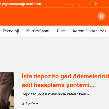
 yayınlanacağı belli oldu
2 yıl önce
Teknoloji
Kültür&Sanat
Bilim
Kerem Divarcı Yazıl
Arama
İşte depozito geri ödemelerind
adil hesaplama yöntemi…
Depozito iadesi konusunda kafalar karışık!
2 yıl önce