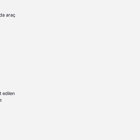
ada araç
t edilen
e