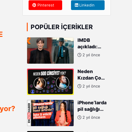
Pinterest
Linkedin
POPÜLER İÇERIKLER
E
IMDB
açıkladı:
2023 yılının
2 yıl önce
en popüler
10
Neden
oyuncusu
Kızdan Çok
Erkek
2 yıl önce
Doğuyor?
iPhone’larda
yor?
pil sağlığı
nasıl
2 yıl önce
artırılır?
İşte 5 etkili