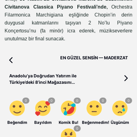
Civitanova Classica Piyano Festivali’nde,
Orchestra
Filarmonica Marchigiana eşliğinde Chopin’in derin
duygusal katmanlarını taşıyan 2 No’lu Piyano
Konçertosu’nu (fa minör) icra ederek, müzikseverlere
unutulmaz bir final sunacak.
EN GÜZEL SENSİN — MADERZAT
Anadolu’ya Doğrudan Yatırım ile
Türkiye’deki 8’inci Mağazasını
Açtı
Beğendim
Bayıldım
Komik Bu!
Beğenmedim!
Üzgünüm