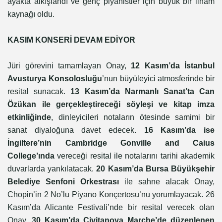
ayakta alkışlandı ve genç piyanistler için büyük bir ilham
kaynağı oldu.
KASIM KONSERİ DEVAM EDİYOR
Jüri görevini tamamlayan Onay,
12 Kasım’da İstanbul
Avusturya Konsolosluğu
’nun büyüleyici atmosferinde bir
resital sunacak.
13 Kasım’da Narmanlı Sanat’ta Can
Özükan ile gerçekleştireceği söyleşi ve kitap imza
etkinliğinde
, dinleyicileri notaların ötesinde samimi bir
sanat diyaloğuna
davet
edecek.
16 Kasım’da ise
İngiltere’nin Cambridge Gonville and Caius
College’ında
vereceği resital ile notalarını tarihi akademik
duvarlarda yankılatacak.
20 Kasım’da
Bursa
Büyükşehir
Belediye Senfoni Orkestrası
ile sahne alacak Onay,
Chopin’in 2 No’lu Piyano Konçertosu’nu yorumlayacak. 26
Kasım’da Alicante Festivali’nde bir resital verecek olan
Onay,
30 Kasım’da Civitanova Marche’de düzenlenen