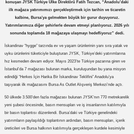
konuşan
JYSK
Türkiye Ülke Direktörü Fatih Tezcan, “Anadolu’daki
ilk mağaza yatırımımızı gerçekleştirmek için tarihin ve ticaretin
kalbine, Bursa'ya gelmekten büyük bir gurur duyuyoruz.
Yatırımlarımıza diğer şehirlerle devam etmeyi planlıyoruz. 2026 yılı
sonunda toplamda 18 mağazaya ulaşmayı hedefliyoruz” dedi.
İskandinav “hygge” tarzında ev ve yaşam ürünlerinin yanı sıra yatak ve
uyku ürünlerini tüketiciyle buluşturan J
YSK,
Türkiye’deki yatırımlarına
hız kesmeden devam ediyor. Mayıs 2023’te Türkiye pazarına giren ve
İstanbul’da 7 mağazası bulunan marka, kuruluşundan bu yana misyon
edindiği “Herkes İçin Harika Bir İskandinav Teklifini” Anadolu’ya
taşıyarak ilk mağazasını Bursa As Outlet Alışveriş Merkezi’nde açtı.
50 ülkede 3.500’den fazla mağazası bulunan
JYSK
’nın 770 metrekarelik
yeni şubesi öncesinde, basın mensupları ve iş insanlarının katılımıyla
bir basın toplantısı düzenlendi. Bursa’daki ve Türkiye genelindeki
yatırımların paylaşıldığı toplantının ardından, basın mensupları, içerik
üreticileri ve Bursa halkının katılımıyla gerçekleşen kurdele kesimiyle