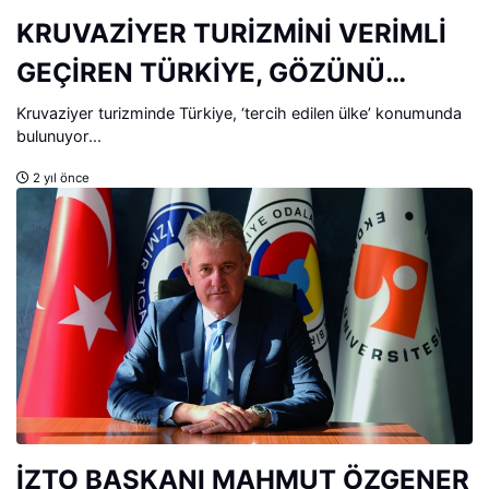
KRUVAZİYER TURİZMİNİ VERİMLİ
GEÇİREN TÜRKİYE, GÖZÜNÜ
2024’E ÇEVİRDİ
Kruvaziyer turizminde Türkiye, ‘tercih edilen ülke’ konumunda
bulunuyor...
2 yıl önce
İZTO BAŞKANI MAHMUT ÖZGENER