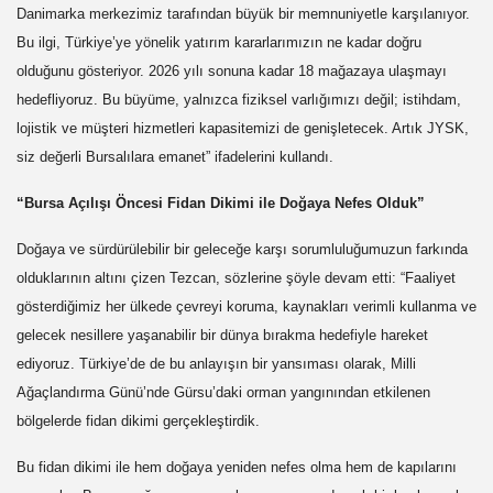
Danimarka merkezimiz tarafından büyük bir memnuniyetle karşılanıyor.
Bu ilgi, Türkiye’ye yönelik yatırım kararlarımızın ne kadar doğru
olduğunu gösteriyor. 2026 yılı sonuna kadar 18 mağazaya ulaşmayı
hedefliyoruz. Bu büyüme, yalnızca fiziksel varlığımızı değil; istihdam,
lojistik ve müşteri hizmetleri kapasitemizi de genişletecek. Artık
JYSK
,
siz değerli Bursalılara emanet” ifadelerini kullandı.
“Bursa Açılışı Öncesi Fidan Dikimi ile Doğaya Nefes Olduk”
Doğaya ve sürdürülebilir bir geleceğe karşı sorumluluğumuzun farkında
olduklarının altını çizen Tezcan, sözlerine şöyle devam etti: “Faaliyet
gösterdiğimiz her ülkede çevreyi koruma, kaynakları verimli kullanma ve
gelecek nesillere yaşanabilir bir dünya bırakma hedefiyle hareket
ediyoruz. Türkiye’de de bu anlayışın bir yansıması olarak, Milli
Ağaçlandırma Günü’nde Gürsu’daki orman yangınından etkilenen
bölgelerde fidan dikimi gerçekleştirdik.
Bu fidan dikimi ile hem doğaya yeniden nefes olma hem de kapılarını