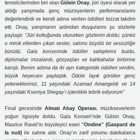
temsilcilerinden biri olan
Gülsin Onay
, jüri üyesi olarak yer
aldığı yarışmada genç müzisyenlerin performanslarını
değerlendirdi ve kendi adına verilen ödülleri bizzat takdim
etti. Onay, yarışmanın ardından duygularını şu sözlerle
paylaştı:
“Jüri koltuğunda otururken gözlerim doldu; çünkü
o minik ellerden çıkan sesler, salonu büyülü bir sessizliğe
bürüdü. Gala konserinde ödüller sahiplerini buldu,
diplomalar imzalandı, gözyaşları ve kahkahalar birbirine
karıştı. Benim adıma da iki ayrı kategoride ödülleri verdim,
büyük heyecanı paylaştık. Ödüle layık görülen genç
yeteneklerimiz, 11 yaşındaki Azamad Amangeldi ve 14
yaşındaki Kseniya Shegay’ı içtenlikle tebrik ediyorum”
Final gecesinde
Almatı Abay Operası
, müzikseverlerin
yoğun ilgisiyle doldu. Gala Konseri’nde Gülsin Onay,
Maurice Ravel’in büyüleyici eseri
“Ondine” (Gaspard de
la nuit)
ile sahne aldı. Onay’ın zarif yorumu dakikalarca