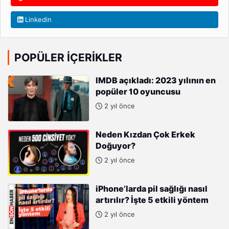
Linkedin
POPÜLER İÇERIKLER
IMDB açıkladı: 2023 yılının en
popüler 10 oyuncusu
2 yıl önce
Neden Kızdan Çok Erkek
Doğuyor?
2 yıl önce
iPhone’larda pil sağlığı nasıl
artırılır? İşte 5 etkili yöntem
2 yıl önce