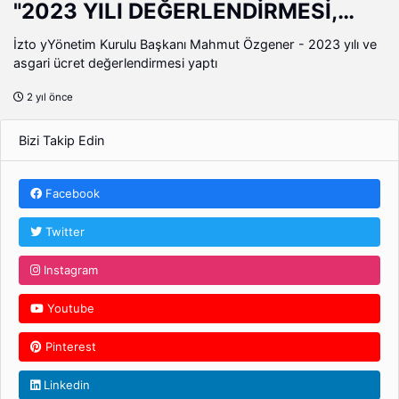
"2023 YILI DEĞERLENDİRMESİ,
2024 BEKLENTİLERİ"
İzto yYönetim Kurulu Başkanı Mahmut Özgener - 2023 yılı ve
asgari ücret değerlendirmesi yaptı
2 yıl önce
Bizi Takip Edin
Facebook
Twitter
Instagram
Youtube
Pinterest
Linkedin