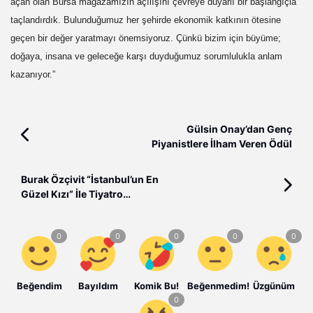
açan olan Bursa mağazamızın açılışını çevreye duyarlı bir başlangıçla
taçlandırdık. Bulunduğumuz her şehirde ekonomik katkının ötesine
geçen bir değer yaratmayı önemsiyoruz. Çünkü bizim için büyüme;
doğaya, insana ve geleceğe karşı duyduğumuz sorumlulukla anlam
kazanıyor.”
Gülsin Onay’dan Genç
Piyanistlere İlham Veren Ödül
Burak Özçivit “İstanbul’un En
Güzel Kızı” İle Tiyatro
Sahnesinde!
Beğendim
Bayıldım
Komik Bu!
Beğenmedim!
Üzgünüm