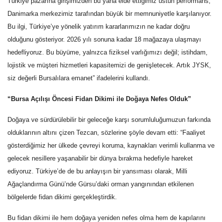
Türkiye pazarına girişimizden bu yana elde ettiğimiz üstün performans,
Danimarka merkezimiz tarafından büyük bir memnuniyetle karşılanıyor.
Bu ilgi, Türkiye’ye yönelik yatırım kararlarımızın ne kadar doğru
olduğunu gösteriyor. 2026 yılı sonuna kadar 18 mağazaya ulaşmayı
hedefliyoruz. Bu büyüme, yalnızca fiziksel varlığımızı değil; istihdam,
lojistik ve müşteri hizmetleri kapasitemizi de genişletecek. Artık
JYSK
,
siz değerli Bursalılara emanet” ifadelerini kullandı.
“Bursa Açılışı Öncesi Fidan Dikimi ile Doğaya Nefes Olduk”
Doğaya ve sürdürülebilir bir geleceğe karşı sorumluluğumuzun farkında
olduklarının altını çizen Tezcan, sözlerine şöyle devam etti: “Faaliyet
gösterdiğimiz her ülkede çevreyi koruma, kaynakları verimli kullanma ve
gelecek nesillere yaşanabilir bir dünya bırakma hedefiyle hareket
ediyoruz. Türkiye’de de bu anlayışın bir yansıması olarak, Milli
Ağaçlandırma Günü’nde Gürsu’daki orman yangınından etkilenen
bölgelerde fidan dikimi gerçekleştirdik.
Bu fidan dikimi ile hem doğaya yeniden nefes olma hem de kapılarını