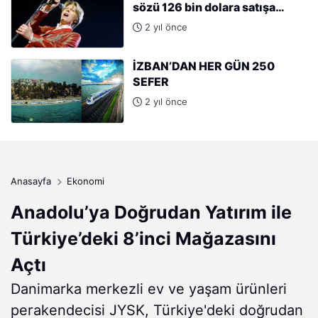
sözü 126 bin dolara satışa
çıkıyor
2 yıl önce
İZBAN’DAN HER GÜN 250
SEFER
2 yıl önce
Anasayfa
Ekonomi
Anadolu’ya Doğrudan Yatırım ile
Türkiye’deki 8’inci Mağazasını
Açtı
Danimarka merkezli ev ve yaşam ürünleri
perakendecisi JYSK, Türkiye'deki doğrudan