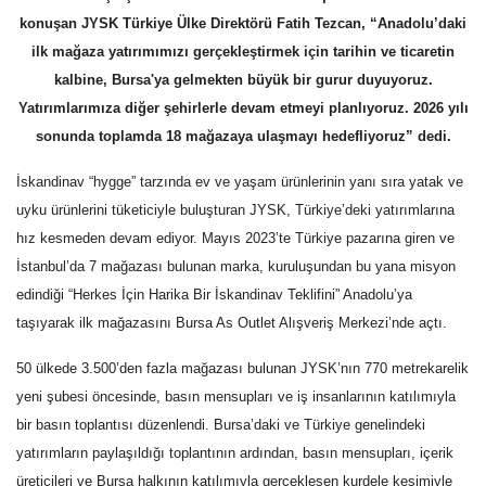
konuşan
JYSK
Türkiye Ülke Direktörü Fatih Tezcan, “Anadolu’daki
ilk mağaza yatırımımızı gerçekleştirmek için tarihin ve ticaretin
kalbine, Bursa'ya gelmekten büyük bir gurur duyuyoruz.
Yatırımlarımıza diğer şehirlerle devam etmeyi planlıyoruz. 2026 yılı
sonunda toplamda 18 mağazaya ulaşmayı hedefliyoruz” dedi.
İskandinav “hygge” tarzında ev ve yaşam ürünlerinin yanı sıra yatak ve
uyku ürünlerini tüketiciyle buluşturan J
YSK,
Türkiye’deki yatırımlarına
hız kesmeden devam ediyor. Mayıs 2023’te Türkiye pazarına giren ve
İstanbul’da 7 mağazası bulunan marka, kuruluşundan bu yana misyon
edindiği “Herkes İçin Harika Bir İskandinav Teklifini” Anadolu’ya
taşıyarak ilk mağazasını Bursa As Outlet Alışveriş Merkezi’nde açtı.
50 ülkede 3.500’den fazla mağazası bulunan
JYSK
’nın 770 metrekarelik
yeni şubesi öncesinde, basın mensupları ve iş insanlarının katılımıyla
bir basın toplantısı düzenlendi. Bursa’daki ve Türkiye genelindeki
yatırımların paylaşıldığı toplantının ardından, basın mensupları, içerik
üreticileri ve Bursa halkının katılımıyla gerçekleşen kurdele kesimiyle