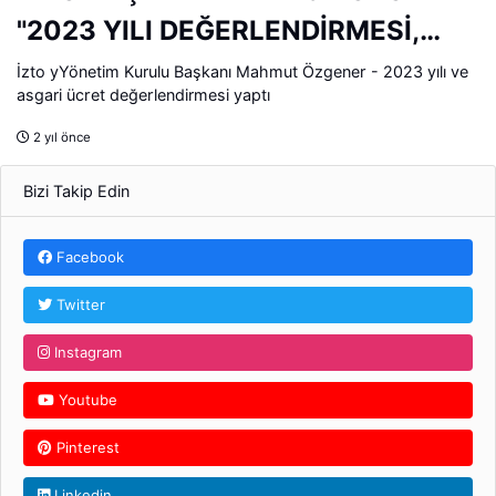
"2023 YILI DEĞERLENDİRMESİ,
2024 BEKLENTİLERİ"
İzto yYönetim Kurulu Başkanı Mahmut Özgener - 2023 yılı ve
asgari ücret değerlendirmesi yaptı
2 yıl önce
Bizi Takip Edin
Facebook
Twitter
Instagram
Youtube
Pinterest
Linkedin