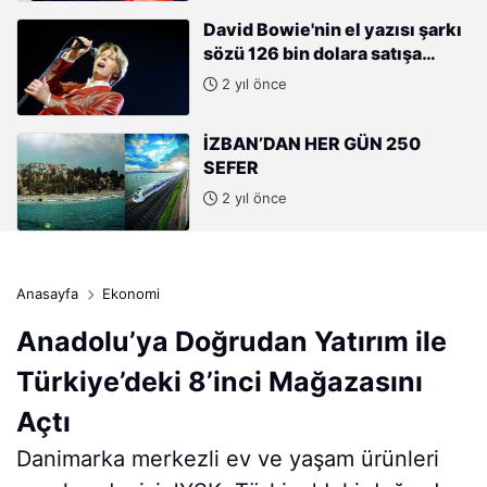
David Bowie'nin el yazısı şarkı
sözü 126 bin dolara satışa
çıkıyor
2 yıl önce
İZBAN’DAN HER GÜN 250
SEFER
2 yıl önce
Anasayfa
Ekonomi
Anadolu’ya Doğrudan Yatırım ile
Türkiye’deki 8’inci Mağazasını
Açtı
Danimarka merkezli ev ve yaşam ürünleri