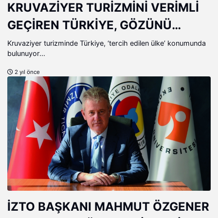
KRUVAZİYER TURİZMİNİ VERİMLİ
GEÇİREN TÜRKİYE, GÖZÜNÜ
2024’E ÇEVİRDİ
Kruvaziyer turizminde Türkiye, ‘tercih edilen ülke’ konumunda
bulunuyor...
2 yıl önce
İZTO BAŞKANI MAHMUT ÖZGENER