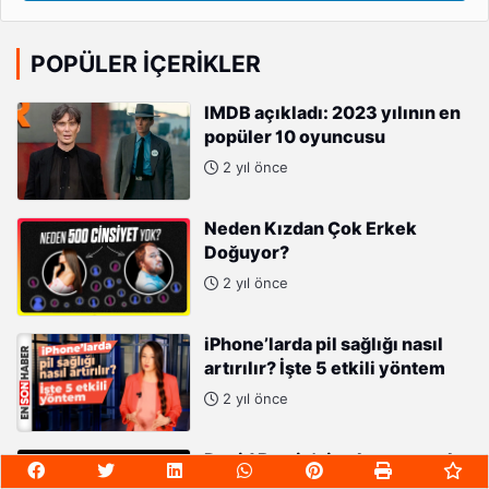
POPÜLER İÇERIKLER
IMDB açıkladı: 2023 yılının en
popüler 10 oyuncusu
2 yıl önce
Neden Kızdan Çok Erkek
Doğuyor?
2 yıl önce
iPhone’larda pil sağlığı nasıl
artırılır? İşte 5 etkili yöntem
2 yıl önce
David Bowie'nin el yazısı şarkı
sözü 126 bin dolara satışa