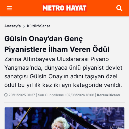
Arama
Anasayfa
Kültür&Sanat
Gülsin Onay’dan Genç
Piyanistlere İlham Veren Ödül
Zarina Altınbayeva Uluslararası Piyano
Yarışması’nda, dünyaca ünlü piyanist devlet
sanatçısı Gülsin Onay’ın adını taşıyan özel
ödül bu yıl ilk kez iki ayrı kategoride verildi.
20/11/2025 01:37 | Son Güncelleme : 07/08/2026 18:08 |
Kerem Divarcı