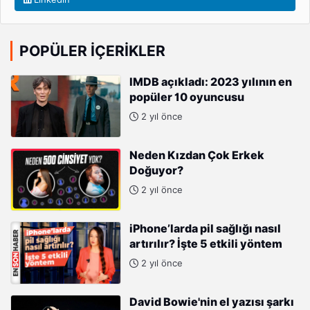
POPÜLER İÇERIKLER
IMDB açıkladı: 2023 yılının en
popüler 10 oyuncusu
2 yıl önce
Neden Kızdan Çok Erkek
Doğuyor?
2 yıl önce
iPhone’larda pil sağlığı nasıl
artırılır? İşte 5 etkili yöntem
2 yıl önce
David Bowie'nin el yazısı şarkı