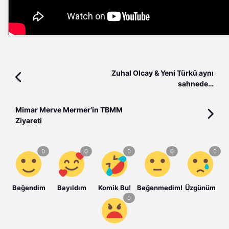
Zuhal Olcay & Yeni Türkü aynı
sahnede…
Mimar Merve Mermer’in TBMM
Ziyareti
Beğendim
Bayıldım
Komik Bu!
Beğenmedim!
Üzgünüm