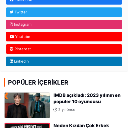
Twitter
Instagram
Youtube
Pinterest
Linkedin
POPÜLER İÇERIKLER
IMDB açıkladı: 2023 yılının en
popüler 10 oyuncusu
2 yıl önce
Neden Kızdan Çok Erkek