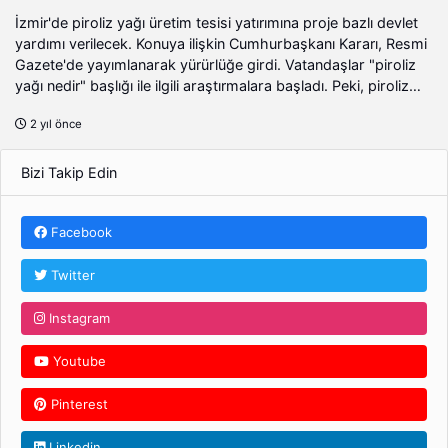
İzmir'de piroliz yağı üretim tesisi yatırımına proje bazlı devlet
yardımı verilecek. Konuya ilişkin Cumhurbaşkanı Kararı, Resmi
Gazete'de yayımlanarak yürürlüğe girdi. Vatandaşlar "piroliz
yağı nedir" başlığı ile ilgili araştırmalara başladı. Peki, piroliz
yağı nedir ve ne işe yarar? İşte proliz yağı kullanım alanları...
2 yıl önce
Bizi Takip Edin
Facebook
Twitter
Instagram
Youtube
Pinterest
Linkedin