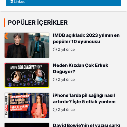
Linkedin
POPÜLER İÇERIKLER
IMDB açıkladı: 2023 yılının en
popüler 10 oyuncusu
2 yıl önce
Neden Kızdan Çok Erkek
Doğuyor?
2 yıl önce
iPhone’larda pil sağlığı nasıl
artırılır? İşte 5 etkili yöntem
2 yıl önce
David Bowie'nin el yazısı şarkı