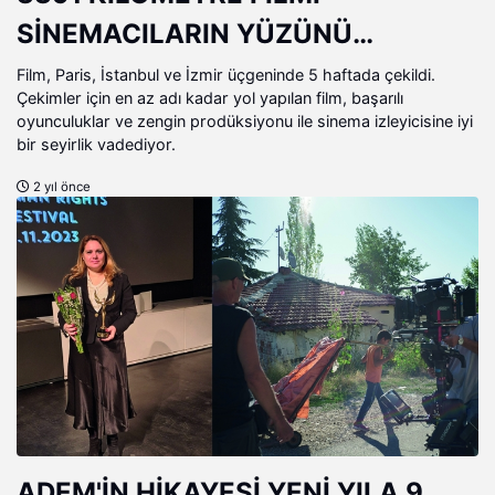
SİNEMACILARIN YÜZÜNÜ
GÜLDÜRDÜ!
Film, Paris, İstanbul ve İzmir üçgeninde 5 haftada çekildi.
Çekimler için en az adı kadar yol yapılan film, başarılı
oyunculuklar ve zengin prodüksiyonu ile sinema izleyicisine iyi
bir seyirlik vadediyor.
2 yıl önce
ADEM'İN HİKAYESİ YENİ YILA 9