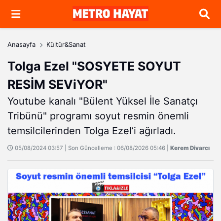
Arama
Anasayfa
Kültür&Sanat
Tolga Ezel "SOSYETE SOYUT
RESİM SEViYOR"
Youtube kanalı "Bülent Yüksel İle Sanatçı
Tribünü" programı soyut resmin önemli
temsilcilerinden Tolga Ezel’i ağırladı.
05/08/2024 03:57 | Son Güncelleme : 06/08/2026 05:46 |
Kerem Divarcı