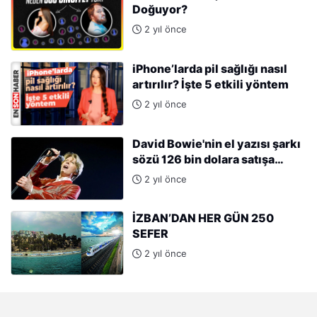
Doğuyor?
2 yıl önce
iPhone’larda pil sağlığı nasıl
artırılır? İşte 5 etkili yöntem
2 yıl önce
David Bowie'nin el yazısı şarkı
sözü 126 bin dolara satışa
çıkıyor
2 yıl önce
İZBAN’DAN HER GÜN 250
SEFER
2 yıl önce