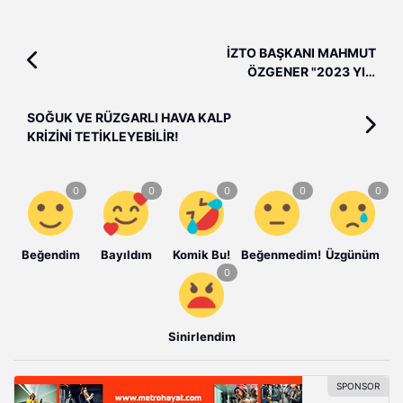
İZTO BAŞKANI MAHMUT
ÖZGENER "2023 YILI
DEĞERLENDİRMESİ, 2024
BEKLENTİLERİ"
SOĞUK VE RÜZGARLI HAVA KALP
KRİZİNİ TETİKLEYEBİLİR!
Beğendim
Bayıldım
Komik Bu!
Beğenmedim!
Üzgünüm
Sinirlendim