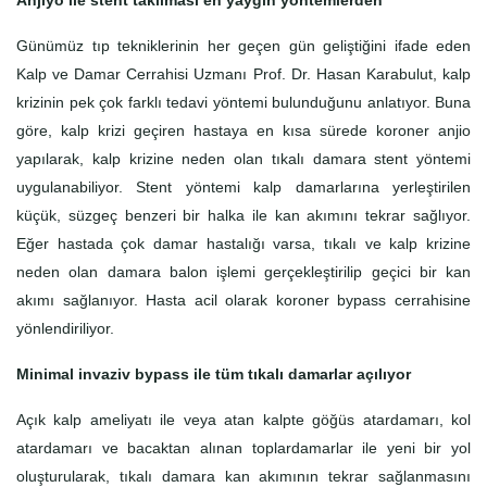
Anjiyo ile stent takılması en yaygın yöntemlerden
Günümüz tıp tekniklerinin her geçen gün geliştiğini ifade eden
Kalp ve Damar Cerrahisi Uzmanı Prof. Dr. Hasan Karabulut, kalp
krizinin pek çok farklı tedavi yöntemi bulunduğunu anlatıyor. Buna
göre, kalp krizi geçiren hastaya en kısa sürede koroner anjio
yapılarak, kalp krizine neden olan tıkalı damara stent yöntemi
uygulanabiliyor. Stent yöntemi kalp damarlarına yerleştirilen
küçük, süzgeç benzeri bir halka ile kan akımını tekrar sağlıyor.
Eğer hastada çok damar hastalığı varsa, tıkalı ve kalp krizine
neden olan damara balon işlemi gerçekleştirilip geçici bir kan
akımı sağlanıyor. Hasta acil olarak koroner bypass cerrahisine
yönlendiriliyor.
Minimal invaziv bypass ile tüm tıkalı damarlar açılıyor
Açık kalp ameliyatı ile veya atan kalpte göğüs atardamarı, kol
atardamarı ve bacaktan alınan toplardamarlar ile yeni bir yol
oluşturularak, tıkalı damara kan akımının tekrar sağlanmasını