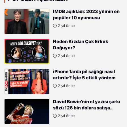
IMDB açıkladı: 2023 yılının en
popüler 10 oyuncusu
2 yıl önce
Neden Kızdan Çok Erkek
Doğuyor?
2 yıl önce
iPhone’larda pil sağlığı nasıl
artırılır? İşte 5 etkili yöntem
2 yıl önce
David Bowie'nin el yazısı şarkı
sözü 126 bin dolara satışa
çıkıyor
2 yıl önce