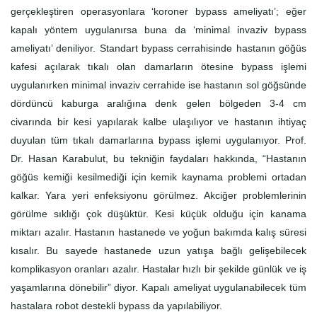
gerçekleştiren operasyonlara ‘koroner bypass ameliyatı’; eğer
kapalı yöntem uygulanırsa buna da ‘minimal invaziv bypass
ameliyatı’ deniliyor. Standart bypass cerrahisinde hastanın göğüs
kafesi açılarak tıkalı olan damarların ötesine bypass işlemi
uygulanırken minimal invaziv cerrahide ise hastanın sol göğsünde
dördüncü kaburga aralığına denk gelen bölgeden 3-4 cm
civarında bir kesi yapılarak kalbe ulaşılıyor ve hastanın ihtiyaç
duyulan tüm tıkalı damarlarına bypass işlemi uygulanıyor. Prof.
Dr. Hasan Karabulut, bu tekniğin faydaları hakkında, “Hastanın
göğüs kemiği kesilmediği için kemik kaynama problemi ortadan
kalkar. Yara yeri enfeksiyonu görülmez. Akciğer problemlerinin
görülme sıklığı çok düşüktür. Kesi küçük olduğu için kanama
miktarı azalır. Hastanın hastanede ve yoğun bakımda kalış süresi
kısalır. Bu sayede hastanede uzun yatışa bağlı gelişebilecek
komplikasyon oranları azalır. Hastalar hızlı bir şekilde günlük ve iş
yaşamlarına dönebilir” diyor. Kapalı ameliyat uygulanabilecek tüm
hastalara robot destekli bypass da yapılabiliyor.