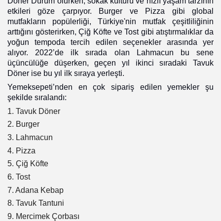
Döner Dürüm olurken, sokak kültürü ve hızlı yaşam tarzının
etkileri göze çarpıyor. Burger ve Pizza gibi global
mutfakların popülerliği, Türkiye'nin mutfak çeşitliliğinin
arttığını gösterirken, Çiğ Köfte ve Tost gibi atıştırmalıklar da
yoğun tempoda tercih edilen seçenekler arasında yer
alıyor. 2022’de ilk sırada olan Lahmacun bu sene
üçüncülüğe düşerken, geçen yıl ikinci sıradaki Tavuk
Döner ise bu yıl ilk sıraya yerleşti.
Yemeksepeti’nden en çok sipariş edilen yemekler şu
şekilde sıralandı:
1. Tavuk Döner
2. Burger
3. Lahmacun
4. Pizza
5. Çiğ Köfte
6. Tost
7. Adana Kebap
8. Tavuk Tantuni
9. Mercimek Çorbası