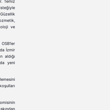
r. Temiz
steğiyle
Güzellik
ozmetik,
oloji ve
l OSB’ler
da İzmir
n aldığı
ıda yeni
lemesini
oşulları
omisinin
 yakından