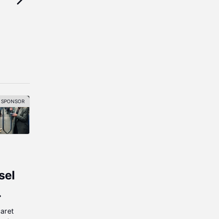
sel
caret