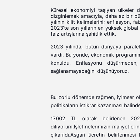
Küresel ekonomiyi taşıyan ülkeler 
dizginlemek amacıyla, daha az bir büy
yılının kilit kelimelerini; enflasyon, fa
2023’te son yılların en yüksek global 
faiz artışlarına şahitlik ettik.
2023 yılında, bütün dünyaya paralel
vardı. Bu yönde, ekonomik programım
konuldu. Enflasyonu düşürmeden,
sağlanamayacağını düşünüyoruz.
Bu zorlu dönemde rağmen, iyimser o
politikaların istikrar kazanması halin
17.002 TL olarak belirlenen 2024
diliyorum.İşletmelerimizin maliyetler
çıkarıldı.Asgari ücretin belirlenme