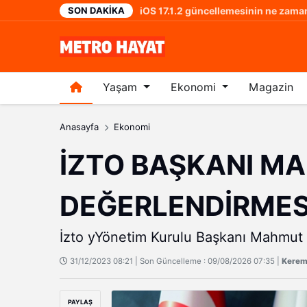
SON DAKIKA
 oldu
2 yıl önce
Yaşam
Ekonomi
Magazin
Anasayfa
Ekonomi
İZTO BAŞKANI MA
DEĞERLENDİRMESİ
İzto yYönetim Kurulu Başkanı Mahmut Ö
31/12/2023 08:21 | Son Güncelleme : 09/08/2026 07:35 |
Kerem 
PAYLAŞ