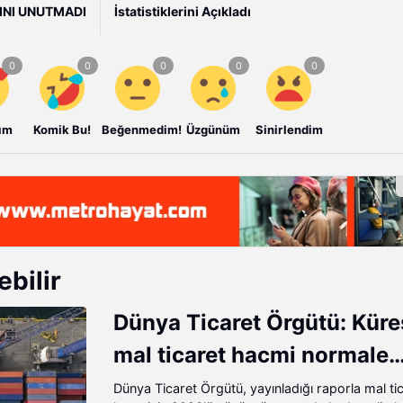
INI UNUTMADI
İstatistiklerini Açıkladı
ım
Komik Bu!
Beğenmedim!
Üzgünüm
Sinirlendim
ebilir
Dünya Ticaret Örgütü: Küre
mal ticaret hacmi normale
dönüyor
Dünya Ticaret Örgütü, yayınladığı raporla mal ti