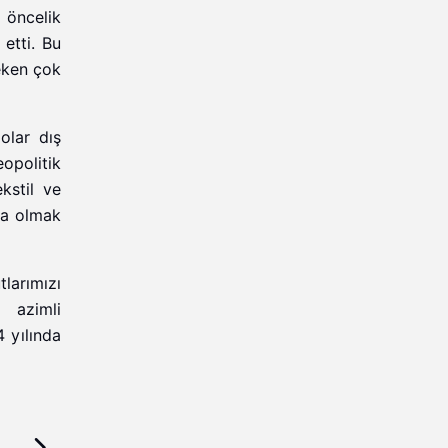
 öncelik
etti. Bu
eken çok
olar dış
opolitik
kstil ve
ta olmak
larımızı
i azimli
 yılında