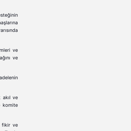
steğinin
aşlarına
yarısında
imleri ve
ağını ve
adelenin
 akıl ve
e komite
fikir ve