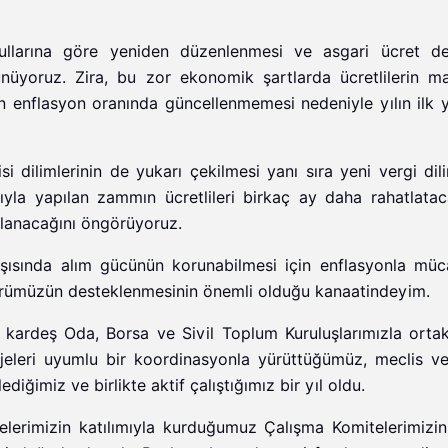
oşullarına göre yeniden düzenlenmesi ve asgari ücret de
ünüyoruz. Zira, bu zor ekonomik şartlarda ücretlilerin ma
inin enflasyon oranında güncellenmemesi nedeniyle yılın ilk 
si dilimlerinin de yukarı çekilmesi yanı sıra yeni vergi dil
yla yapılan zammın ücretlileri birkaç ay daha rahatlatac
ğlanacağını öngörüyoruz.
arşısında alım gücünün korunabilmesi için enflasyonla müc
törümüzün desteklenmesinin önemli olduğu kanaatindeyim.
kardeş Oda, Borsa ve Sivil Toplum Kuruluşlarımızla ortak
projeleri uyumlu bir koordinasyonla yürüttüğümüz, meclis v
ediğimiz ve birlikte aktif çalıştığımız bir yıl oldu.
elerimizin katılımıyla kurduğumuz Çalışma Komitelerimizin 