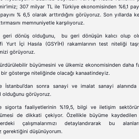
zmir’imiz; 307 milyar TL ile Türkiye ekonomisinden %6,1 pay
 payını % 6,5 olarak arttırdığını görüyoruz. Son yıllarda k
tırmasını memnuniyetle karşılıyoruz.
r geri dönüş olduğunu,
bu geri dönüşün kalıcı olup ol
i Yurt İçi Hasıla (GSYİH) rakamlarının test niteliği taşı
imizi görüyoruz.
ürdürülebilir büyümesini ve ülkemiz ekonomisinden daha f
 bir gösterge niteliğinde olacağı kanaatindeyiz.
e İstanbul’dan sonra sanayi ve imalat sanayi alanında
l olduğunu görüyoruz.
 sigorta faaliyetlerinin %19,5, bilgi ve iletişim sektörü
ümesi de dikkati çekiyor. Özellikle büyüme kaydedilen
lerdeki çalışmalarımızı detaylandırarak bu alanlar
iz gerektiğini düşünüyorum.