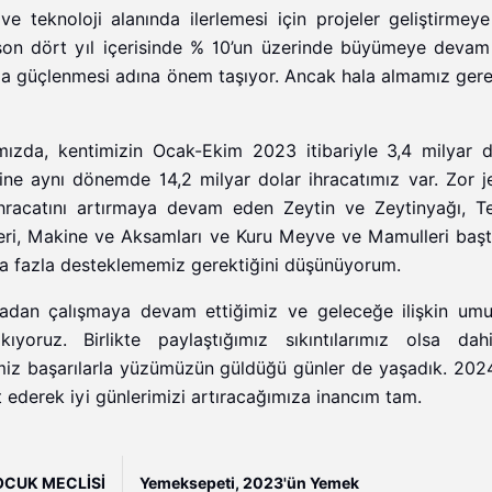
ve teknoloji alanında ilerlemesi için projeler geliştirmeye
, son dört yıl içerisinde % 10’un üzerinde büyümeye devam 
nında güçlenmesi adına önem taşıyor. Ancak hala almamız ger
ğımızda, kentimizin Ocak-Ekim 2023 itibariyle 3,4 milyar d
Yine aynı dönemde 14,2 milyar dolar ihracatımız var. Zor je
hracatını artırmaya devam eden Zeytin ve Zeytinyağı, Te
eri, Makine ve Aksamları ve Kuru Meyve ve Mamulleri baş
aha fazla desteklememiz gerektiğini düşünüyorum.
lmadan çalışmaya devam ettiğimiz ve geleceğe ilişkin umut
yoruz. Birlikte paylaştığımız sıkıntılarımız olsa dah
miz başarılarla yüzümüzün güldüğü günler de yaşadık. 2024
t ederek iyi günlerimizi artıracağımıza inancım tam.
OCUK MECLİSİ
Yemeksepeti, 2023'ün Yemek