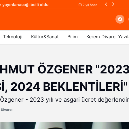
David Bowie'nin el yazısı şarkı sözü 126 bin dolara satışa çıkıyor
Karlı havada gü
2 yıl önce
Teknoloji
Kültür&Sanat
Bilim
Kerem Divarcı Yazıl
Arama
HMUT ÖZGENER "2023 
, 2024 BEKLENTİLERİ"
zgener - 2023 yılı ve asgari ücret değerlendir
Divarcı