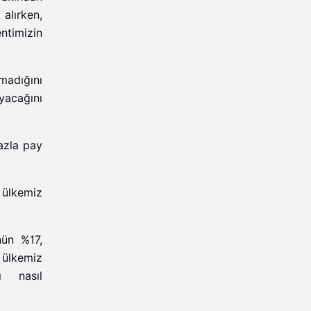
 alırken,
entimizin
madığını
yacağını
azla pay
 ülkemiz
nün %17,
 ülkemiz
ı nasıl