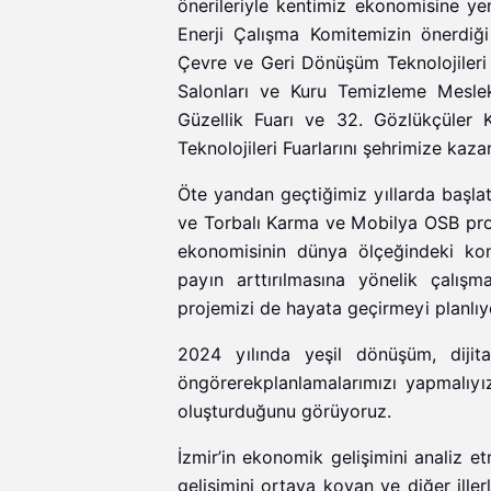
önerileriyle kentimiz ekonomisine yen
Enerji Çalışma Komitemizin önerdiği
Çevre ve Geri Dönüşüm Teknolojileri 
Salonları ve Kuru Temizleme Meslek
Güzellik Fuarı ve 32. Gözlükçüler 
Teknolojileri Fuarlarını şehrimize kaza
Öte yandan geçtiğimiz yıllarda başlat
ve Torbalı Karma ve Mobilya OSB proje
ekonomisinin dünya ölçeğindeki kon
payın arttırılmasına yönelik çalışm
projemizi de hayata geçirmeyi planlıy
2024 yılında yeşil dönüşüm, dijita
öngörerekplanlamalarımızı yapmalıyız
oluşturduğunu görüyoruz.
İzmir’in ekonomik gelişimini analiz e
gelişimini ortaya koyan ve diğer iller