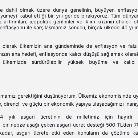
de dahil olmak üzere dünya genelinin, büyüyen enflasyon
ümeyi kabul ettiği bir yılı geride bırakıyoruz.
Tüm dünya
iz artırımları, jeopolitik gerilimler ve iklim krizinin etkileri o
enflasyonu ile karşılaşmamız sonucu, birçok ülkede 40 yılın
 olarak ülkemizin ana gündeminde de enflasyon ve faiz a
ızın ana hedefi, enflasyonda kalıcı düşüşü sağlamak olara
 ülkemizde sürdürülebilir yüksek büyüme ve kalıcı 
lmamız gerektiğini düşünüyorum. Ülkemiz ekonomisinde u
de, dirençli ve güçlü bir ekonomik yapıya ulaşacağımızı inan
 yılı asgari ücretinin de milletimiz için hayırlı o
ini bir nebze aşağı çeken asgari ücret desteği 500 TL’den 7
si kadar, asgari ücrete etki eden konuların da çözüme k