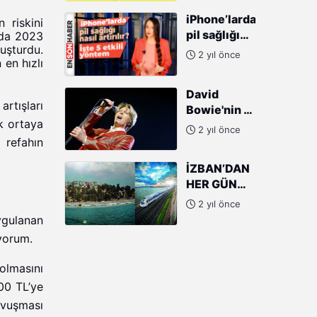
iPhone’larda
 riskini
pil sağlığı
da 2023
luşturdu.
nasıl
2 yıl önce
 en hızlı
artırılır?
İşte 5 etkili
David
yöntem
rtışları
Bowie'nin el
k ortaya
yazısı şarkı
2 yıl önce
sözü 126 bin
refahın
dolara
İZBAN’DAN
satışa
HER GÜN
çıkıyor
250 SEFER
2 yıl önce
ygulanan
ıyorum.
lmasını
00 TL’ye
avuşması