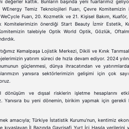
i değerler kattık. Bunların başında yeni fuarlarımız geliyo
 WEnergy Temiz Teknolojileri Fuarı, Çevre Komitemizin i
WeCycle Fuarı, 20. Kozmetik ve 21. Kişisel Bakım, Kuaför, 
 Komitelerimizin önerdiği Start Beauty İzmir Estetik, K
Komitemizin talebiyle Optik World Optik, Gözlük, Oftalm
ndırdık.
tığımız Kemalpaşa Lojistik Merkezi, Dikili ve Kınık Tarımsa
lerimizin yatırım süreci de hızla devam ediyor. 2024 yılın
umunun güçlenmesi, dünya ihracatından ve yatırımlarda
alarımızın yanısıra sektörlerimizin gelişimi için çok say
oruz.
l dönüşüm ve dışsal risklerin işletme hesaplarını etki
. Yanısıra bu yeni dönemin, birikim yapmak için gerekli k
tmek amacıyla; Türkiye İstatistik Kurumu’nun, kentimiz ekon
le kıyaslayan İl Bazında Gayrisafi Yurt İçi Hasıla verilerini